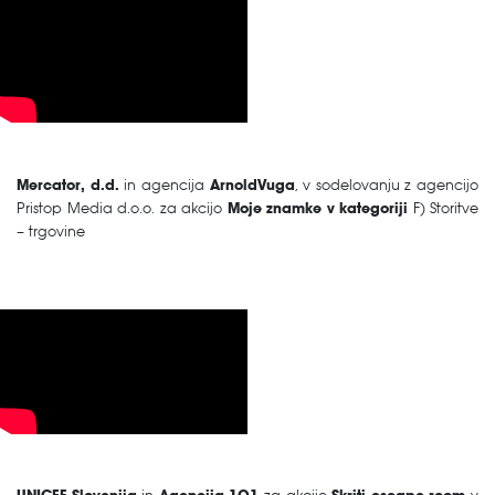
Mercator, d.d.
in agencija
ArnoldVuga
, v sodelovanju z agencijo
Pristop Media d.o.o. za akcijo
Moje znamke v kategoriji
F) Storitve
– trgovine