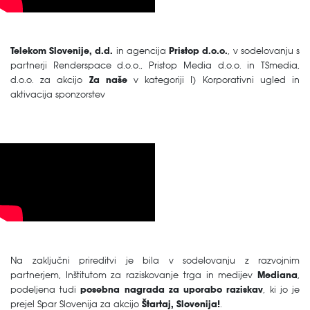
Telekom Slovenije, d.d.
in agencija
Pristop d.o.o.
, v sodelovanju s
partnerji Renderspace d.o.o., Pristop Media d.o.o. in TSmedia,
d.o.o. za akcijo
Za naše
v kategoriji I) Korporativni ugled in
aktivacija sponzorstev
Na zaključni prireditvi je bila v sodelovanju z razvojnim
partnerjem, Inštitutom za raziskovanje trga in medijev
Mediana
,
podeljena tudi
posebna nagrada za uporabo raziskav
, ki jo je
prejel Spar Slovenija za akcijo
Štartaj, Slovenija!
.