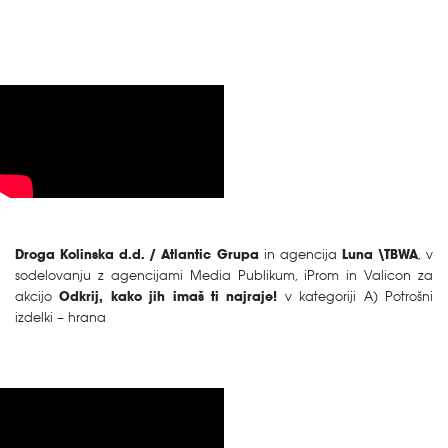
Droga Kolinska d.d. / Atlantic Grupa
in agencija
Luna \TBWA
, v
sodelovanju z agencijami Media Publikum, iProm in Valicon za
akcijo
Odkrij, kako jih imaš ti najraje!
v kategoriji A) Potrošni
izdelki – hrana