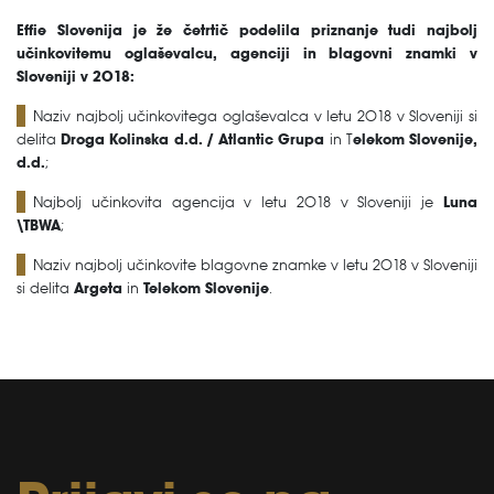
Effie Slovenija je že četrtič podelila priznanje tudi najbolj
učinkovitemu oglaševalcu, agenciji in blagovni znamki v
Sloveniji v 2018:
Naziv najbolj učinkovitega oglaševalca v letu 2018 v Sloveniji si
delita
Droga Kolinska d.d. / Atlantic Grupa
in T
elekom Slovenije,
d.d.
;
Najbolj učinkovita agencija v letu 2018 v Sloveniji je
Luna
\TBWA
;
Naziv najbolj učinkovite blagovne znamke v letu 2018 v Sloveniji
si delita
Argeta
in
Telekom Slovenije
.