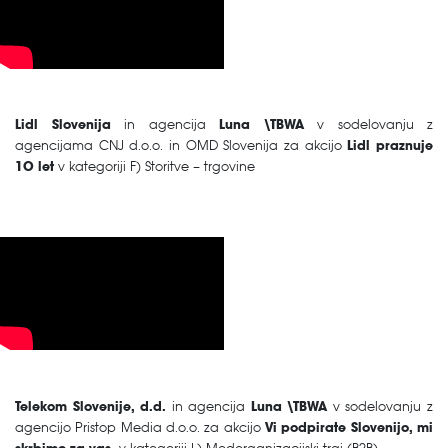
Lidl Slovenija
in agencija
Luna \TBWA
v sodelovanju z
agencijama CNJ d.o.o. in OMD Slovenija za akcijo
Lidl praznuje
10 let
v kategoriji F) Storitve – trgovine
Telekom Slovenije, d.d.
in agencija
Luna \TBWA
v sodelovanju z
agencijo Pristop Media d.o.o. za akcijo
Vi podpirate Slovenijo, mi