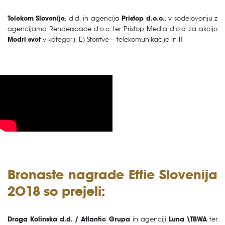
Telekom Slovenije
, d.d. in agencija
Pristop d.o.o.
, v sodelovanju z
agencijama Renderspace d.o.o. ter Pristop Media d.o.o. za akcijo
Modri svet
v kategoriji E) Storitve – telekomunikacije in IT
Bronaste nagrade Effie Slovenija
2018 so prejeli:
Droga Kolinska d.d. / Atlantic Grupa
in agenciji
Luna \TBWA
ter