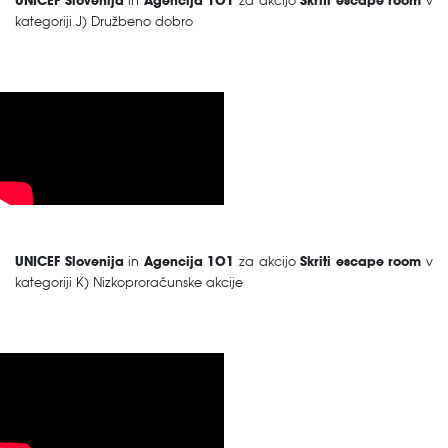
UNICEF Slovenija
in
Agencija 101
za akcijo
Skriti escape room
v
kategoriji J) Družbeno dobro
UNICEF Slovenija
in
Agencija 101
za akcijo
Skriti escape room
v
kategoriji K) Nizkoproračunske akcije