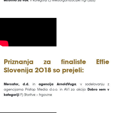
skrbimo za vas.
v kategoriji L) Medorganizacijski trgi (B2B)
Priznanja za finaliste Effie
Slovenija 2018 so prejeli:
Mercator, d.d.
in
agencija ArnoldVuga
, v sodelovanju z
agencijama Pristop Media d.o.o. in AVI za akcijo
Dobro sem v
kategoriji
F) Storitve – trgovine