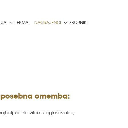
NIJA
TEKMA
NAGRAJENCI
ZBORNIKI
er posebna omemba:
 najbolj učinkovitemu oglaševalcu,