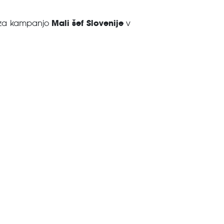
Mali šef Slovenije
ia za kampanjo
v