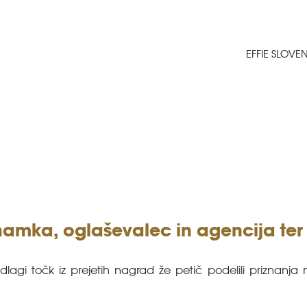
EFFIE SLOVE
znamka, oglaševalec in agencija t
dlagi točk iz prejetih nagrad že petič podelili priznanja