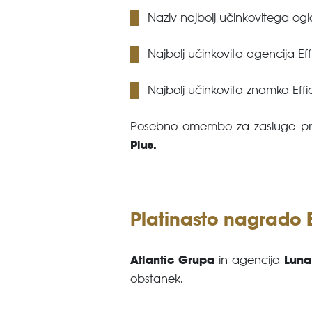
Naziv najbolj učinkovitega ogl
Najbolj učinkovita agencija Ef
Najbolj učinkovita znamka Eff
Posebno omembo za zasluge pri u
Plus.
Platinasto nagrado E
Atlantic Grupa
Luna
in agencija
obstanek.