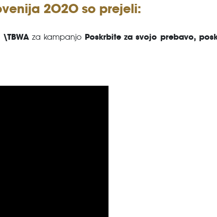
lovenija 2020 so prejeli:
a \TBWA
Poskrbite za svojo prebavo, posk
za kampanjo