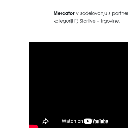
Mercator
v sodelovanju s partner
kategoriji F) Storitve – trgovine.