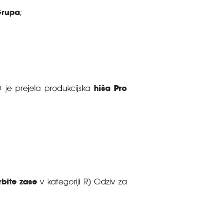
Grupa
;
hiša Pro
 je prejela produkcijska
rbite zase
v kategoriji R) Odziv za