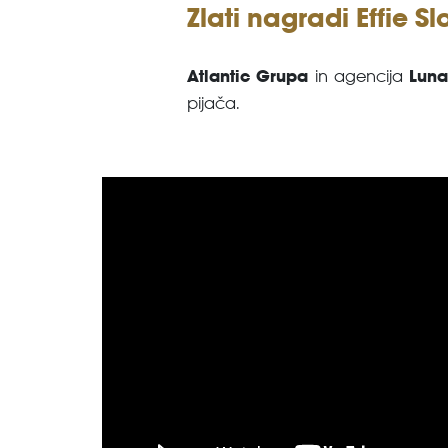
Zlati nagradi Effie S
Atlantic Grupa
Lun
in agencija
pijača.