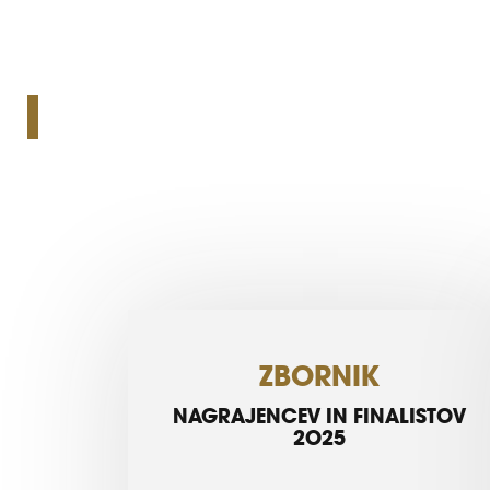
ZBORNIK
NAGRAJENCEV IN FINALISTOV
2025