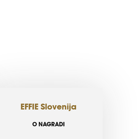
EFFIE Slovenija
O NAGRADI